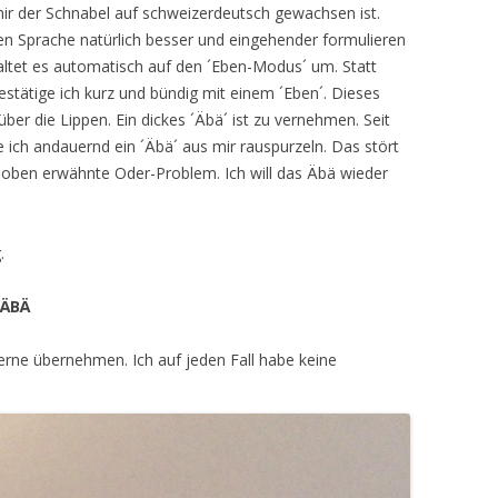
 mir der Schnabel auf schweizerdeutsch gewachsen ist.
 Sprache natürlich besser und eingehender formulieren
haltet es automatisch auf den ´Eben-Modus´ um. Statt
estätige ich kurz und bündig mit einem ´Eben´. Dieses
er die Lippen. Ein dickes ´Äbä´ ist zu vernehmen. Seit
e ich andauernd ein ´Äbä´ aus mir rauspurzeln. Das stört
 oben erwähnte Oder-Problem. Ich will das Äbä wieder
.
ÄBÄ
gerne übernehmen. Ich auf jeden Fall habe keine