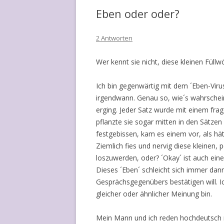
Eben oder oder?
2 Antworten
Wer kennt sie nicht, diese kleinen Füllw
Ich bin gegenwärtig mit dem ´Eben-Virus´
irgendwann. Genau so, wie´s wahrschein
erging. Jeder Satz wurde mit einem fra
pflanzte sie sogar mitten in den Sätzen
festgebissen, kam es einem vor, als hä
Ziemlich fies und nervig diese kleinen, 
loszuwerden, oder? ´Okay´ ist auch ein
Dieses ´Eben´ schleicht sich immer dan
Gesprächsgegenübers bestätigen will. 
gleicher oder ähnlicher Meinung bin.
Mein Mann und ich reden hochdeutsch m