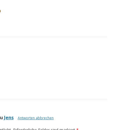
zu
Jens
Antworten abbrechen
tlicht. Erforderliche Felder sind markiert
*