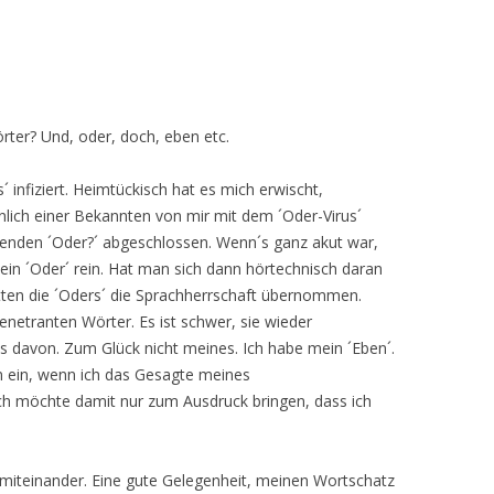
örter? Und, oder, doch, eben etc.
 infiziert. Heimtückisch hat es mich erwischt,
lich einer Bekannten von mir mit dem ´Oder-Virus´
genden ´Oder?´ abgeschlossen. Wenn´s ganz akut war,
 ein ´Oder´ rein. Hat man sich dann hörtechnisch daran
tten die ´Oders´ die Sprachherrschaft übernommen.
penetranten Wörter. Es ist schwer, sie wieder
es davon. Zum Glück nicht meines. Ich habe mein ´Eben´.
n ein, wenn ich das Gesagte meines
Ich möchte damit nur zum Ausdruck bringen, dass ich
iteinander. Eine gute Gelegenheit, meinen Wortschatz